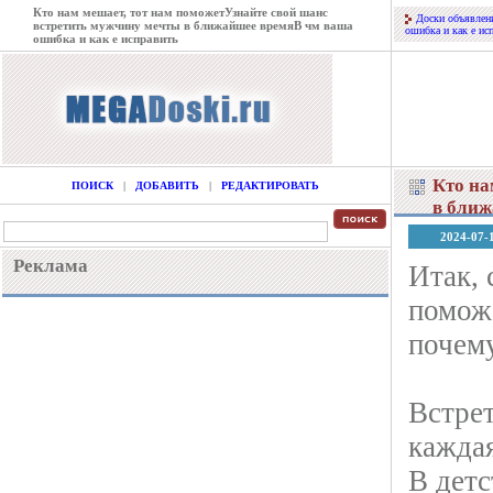
Кто нам мешает, тот нам поможетУзнайте свой шанс
Доски объявлен
встретить мужчину мечты в ближайшее времяВ чм ваша
ошибка и как е ис
ошибка и как е исправить
Кто на
ПОИСК
|
ДОБАВИТЬ
|
РЕДАКТИРОВАТЬ
в ближ
2024-07-
Реклама
Итак, 
поможе
почему
Встрет
кажда
В детс