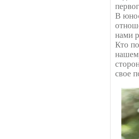
первог
В юно
отноше
нами р
Кто по
нашем
сторо
свое п