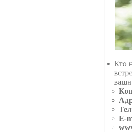
Кто 
встр
ваша
Кон
Адр
Тел
E-m
ww